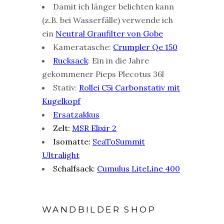
Damit ich länger belichten kann
(z.B. bei Wasserfälle) verwende ich
ein
Neutral Graufilter von Gobe
Kameratasche:
Crumpler Qe 150
Rucksack
: Ein in die Jahre
gekommener Pieps Plecotus 36l
Stativ:
Rollei C5i Carbonstativ mit
Kugelkopf
Ersatzakkus
Zelt:
MSR Elixir 2
Isomatte:
SeaToSummit
Ultralight
Schalfsack:
Cumulus LiteLine 400
WANDBILDER SHOP