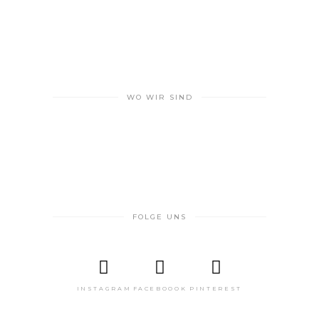
WO WIR SIND
FOLGE UNS
INSTAGRAM
FACEBOOOK
PINTEREST