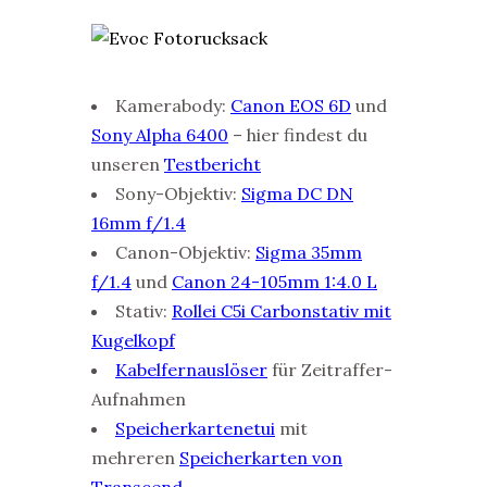
Kamerabody:
Canon EOS 6D
und
S
ony Alpha 6400
– hier findest du
unseren
Testbericht
Sony-Objektiv:
Sigma DC DN
16mm f/1.4
Canon-Objektiv:
Sigma 35mm
f/1.4
und
Canon 24-105mm 1:4.0 L
Stativ:
Rollei C5i Carbonstativ mit
Kugelkopf
Kabelfernauslöser
für Zeitraffer-
Aufnahmen
Speicherkartenetui
mit
mehreren
Speicherkarten von
Transcend