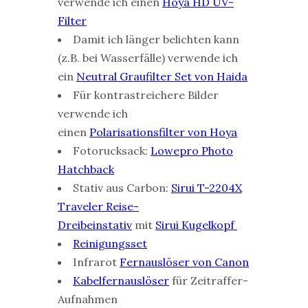
verwende ich einen
Hoya HD UV-
Filter
Damit ich länger belichten kann
(z.B. bei Wasserfälle) verwende ich
ein
Neutral Graufilter Set von Haida
Für kontrastreichere Bilder
verwende ich
einen
Polarisationsfilter von Hoya
Fotorucksack:
Lowepro Photo
Hatchback
Stativ aus Carbon:
Sirui T-2204X
Traveler Reise-
Dreibeinstativ
mit
Sirui Kugelkopf
Reinigungsset
Infrarot
Fernauslöser von Canon
Kabelfernauslöser
für Zeitraffer-
Aufnahmen